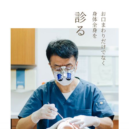
診
身
お
体
口
全
ま
る
身
わ
を
り
だ
け
で
な
く