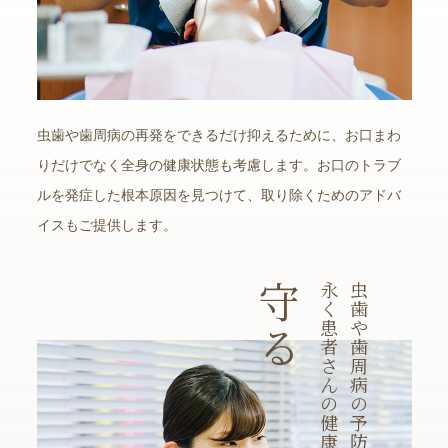
虫歯や歯周病の再発をできるだけ抑えるために、お口まわ
りだけでなく全身の健康状態も考慮します。お口のトラブ
ルを発症した根本原因を見つけて、取り除くためのアドバ
イスもご提供します。
守
永
虫
く
歯
患
や
る
者
歯
さ
周
ん
病
の
の
健
予
康
防