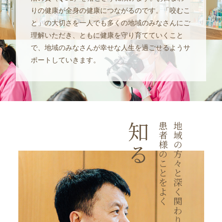
りの健康が全身の健康につながるのです。「咬むこ
と」の大切さを一人でも多くの地域のみなさんにご
理解いただき、ともに健康を守り育てていくこと
で、地域のみなさんが幸せな人生を過ごせるようサ
ポートしていきます。
知
患
地
者
域
様
の
る
の
方
こ
々
と
と
を
深
よ
く
く
関
わ
り