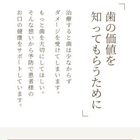
お
そ
も
ダ
治
知
歯
口
ん
っ
メ
療
っ
の
の
な
と
す
ー
健
想
歯
ジ
る
て
価
康
い
を
を
と
を
か
大
受
歯
も
値
サ
ら
切
け
は
ポ
予
に
て
少
ら
を
防
し
し
な
ー
う
ト
で
て
ま
か
し
患
ほ
い
ら
た
て
者
し
ま
ず
い
様
い
す
め
。
。
ま
の
す
に
。